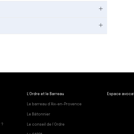
L’Ordre et le Barreau
Espace avoca
Le barreau d’Aix-en-Provence
Le Bâtonnier
 ?
Le conseil de l’Ordre