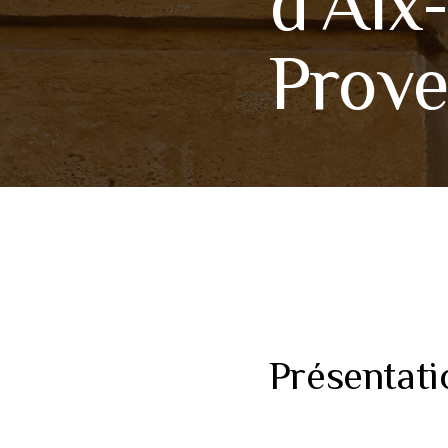
d’Aix
Prov
Présentatio