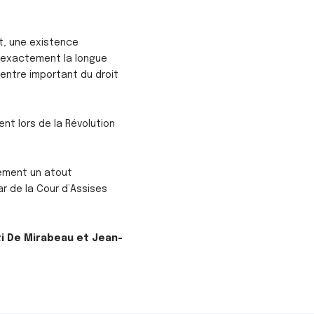
et, une existence
er exactement la longue
centre important du droit
nt lors de la Révolution
lement un atout
r de la Cour d’Assises
ti De Mirabeau et Jean-