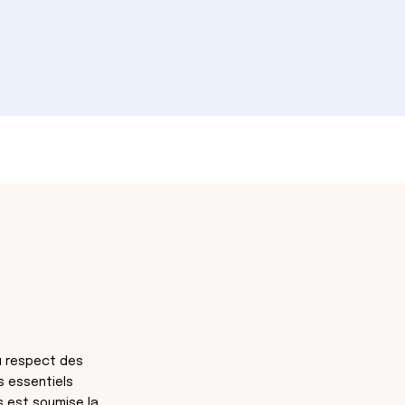
au respect des
s essentiels
s est soumise la