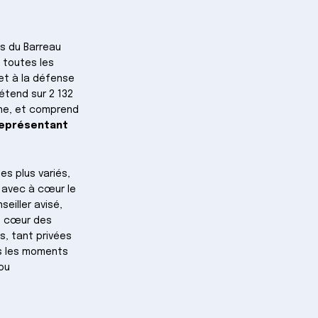
ts du Barreau
 toutes les
et à la défense
étend sur 2 132
ône, et comprend
eprésentant
es plus variés,
 avec à cœur le
seiller avisé,
au cœur des
s, tant privées
ns les moments
 ou