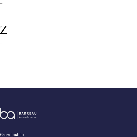
—
Z
—
Grand public