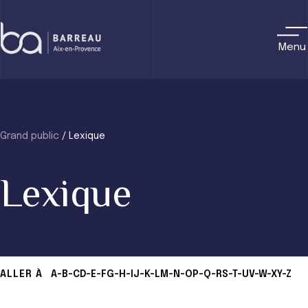
Skip
to
content
Menu
Grand public
/
Lexique
Lexique
ALLER À
A-B-C
D-E-F
G-H-I
J-K-L
M-N-O
P-Q-R
S-T-U
V-W-X
Y-Z