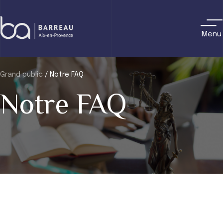
Skip
to
content
Menu
Grand public
/
Notre FAQ
Notre FAQ