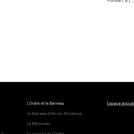
Ponsart & [...
L’Ordre et le Barreau
Espace avoca
Le barreau d’Aix-en-Provence
Le Bâtonnier