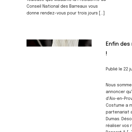
Conseil National des Barreaux vous
donne rendez-vous pour trois jours [...]
">
Enfin des
!
Publié le 22 j
Nous sommes
annoncer qu'à
d'Aix-en-Prov
Costume a m
partenariat 
Dumas. Désor
réaliser vos