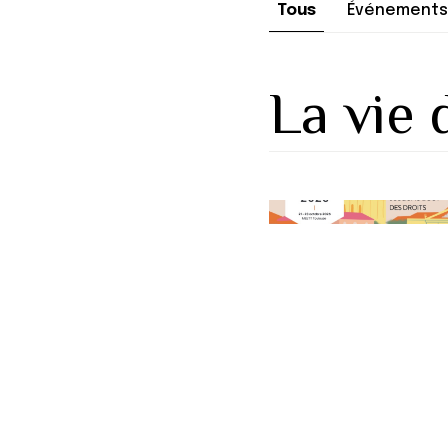
Tous
Événements
La vie 
">