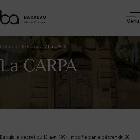
Skip
to
content
Menu
L’Ordre et le Barreau
/
La CARPA
La CARPA
Depuis le décret du 10 avril 1954, modifié par le décret du 30