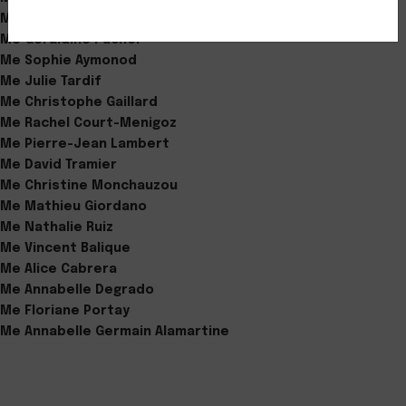
Me Angélique Gallucci
Me Géraldine Puchol
Me Sophie Aymonod
Me Julie Tardif
Me Christophe Gaillard
Me Rachel Court-Menigoz
Me Pierre-Jean Lambert
Me David Tramier
Me Christine Monchauzou
Me Mathieu Giordano
Me Nathalie Ruiz
Me Vincent Balique
Me Alice Cabrera
Me Annabelle Degrado
Me Floriane Portay
Me Annabelle Germain Alamartine