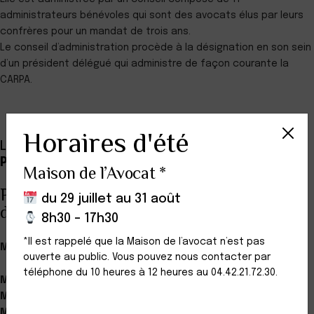
administrateurs bénévoles qui sont des avocats élus par leurs
confrères pour un mandat de trois ans.
Le conseil d’administration procède à la désignation en son sein
d’un président délégué qui administre de façon courante la
CARPA.
Horaires d'été
La CARPA est présidée par
le Bâtonnier Xavier
PIETRA
Maison de l’Avocat *
Pour l’année 2026, les membres du Conseil
du 29 juillet au 31 août
d’administration de la CARPA sont :
8h30 – 17h30
*Il est rappelé que la Maison de l’avocat n’est pas
Me Olivier Paulet (Président délégué)
ouverte au public. Vous pouvez nous contacter par
téléphone du 10 heures à 12 heures au 04.42.21.72.30.
M. le Bâtonnier Benoît Porteu de la Morandière
Mme la Bâtonnière Monika Mahy-Ma- Somga
Me Claire Bichet