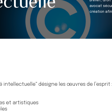
ectuelle
Brevet, droit
avocat sécur
création afi
 intellectuelle” désigne les œuvres de l’esprit 
es et artistiques
les