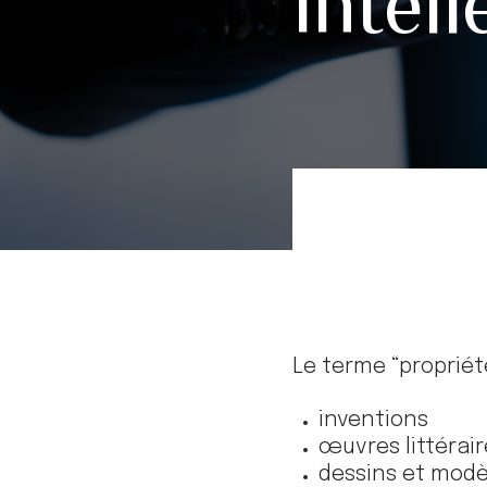
intell
Le terme “propriété
inventions
œuvres littérair
dessins et modè