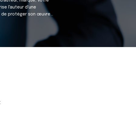
 d'auteur, marque, votre
ise l'auteur d'une
n de protéger son œuvre...
: