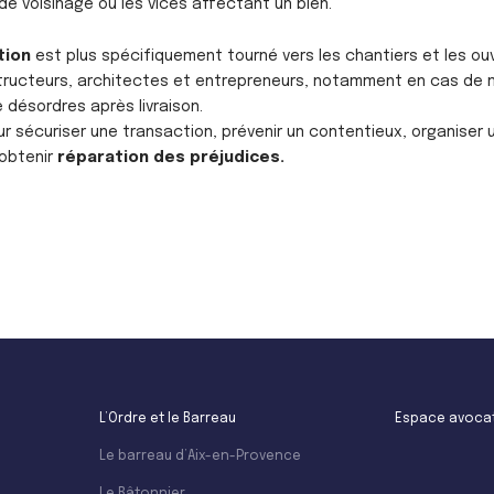
de voisinage ou les vices affectant un bien.
tion
est plus spécifiquement tourné vers les chantiers et les ouvr
tructeurs, architectes et entrepreneurs, notamment en cas de
 désordres après livraison.
 sécuriser une transaction, prévenir un contentieux, organiser 
’obtenir
réparation des préjudices.
L’Ordre et le Barreau
Espace avoca
Le barreau d’Aix-en-Provence