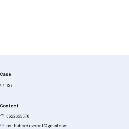
+
−
Case
137
Contact
0622653578
as.thabard.avocat@gmail.com