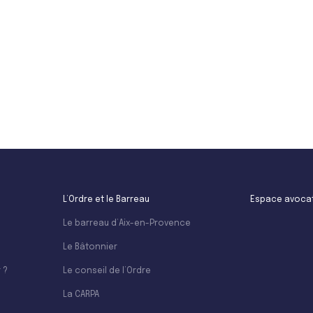
Leaflet
L’Ordre et le Barreau
Espace avoca
Le barreau d’Aix-en-Provence
Le Bâtonnier
 ?
Le conseil de l’Ordre
La CARPA