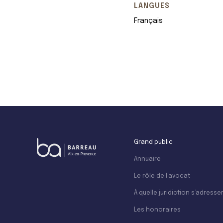
LANGUES
Français
+
−
Grand public
Annuaire
Le rôle de l’avocat
À quelle juridiction s’adresser
Les honoraires