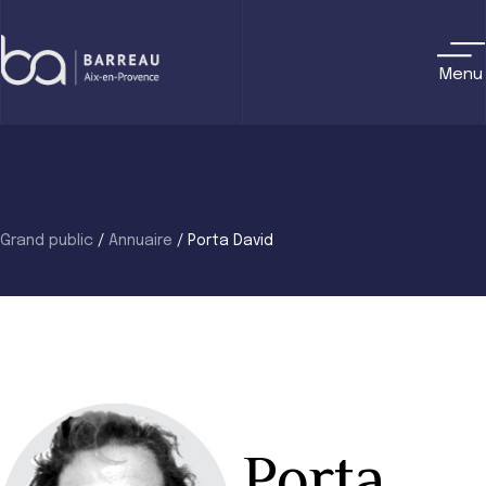
Skip
to
content
Menu
Grand public
/
Annuaire
/
Porta David
Porta