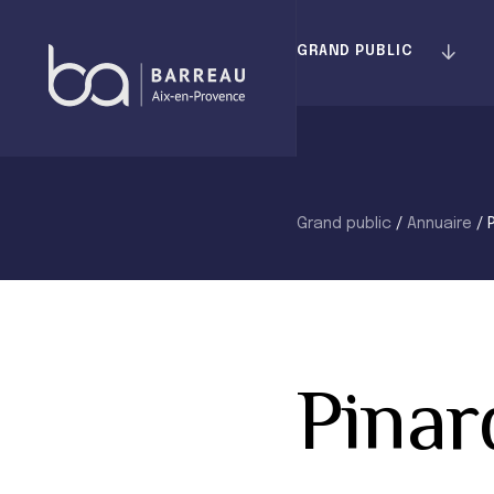
Skip
to
GRAND PUBLIC
content
Grand public
/
Annuaire
/
Pinar