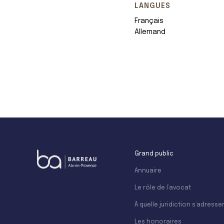
LANGUES
Français
Allemand
+
−
Grand public
Annuaire
Le rôle de l’avocat
À quelle juridiction s’adresser
Les honoraires