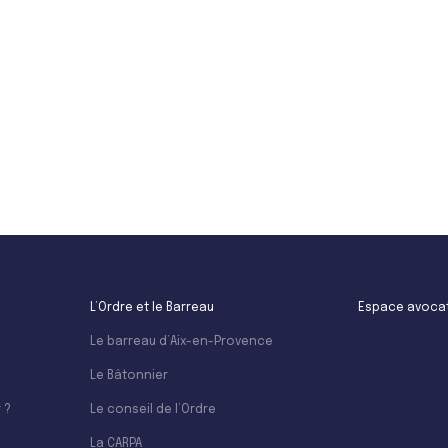
Leaflet
L’Ordre et le Barreau
Espace avoca
Le barreau d’Aix-en-Provence
Le Bâtonnier
 ?
Le conseil de l’Ordre
La CARPA