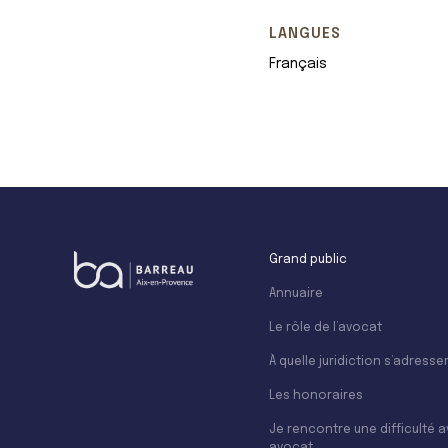
LANGUES
Français
Grand public
Annuaire
Le rôle de l’avocat
À quelle juridiction s’adresser
Les honoraires
Je rencontre une difficulté 