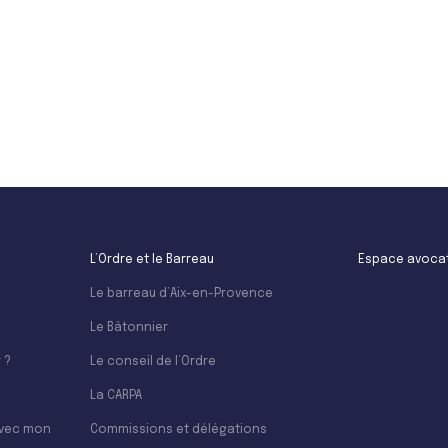
L’Ordre et le Barreau
Espace avoca
Le barreau d’Aix-en-Provence
Le Bâtonnier
 ?
Le conseil de l’Ordre
La CARPA
avec mon
Commissions et délégations