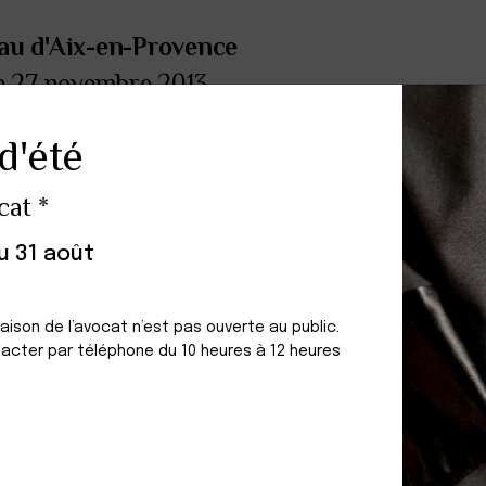
au d'Aix-en-Provence
le 27 novembre 2013
d'été
STRUCTURE / ASSOCIATION
cat *
MINA MARGHERITA
Résidence Le Rocher du Dragon
26 Bis. Avenue Henri Pontier
au 31 août
13100 AIX EN PROVENCE
Maison de l’avocat n’est pas ouverte au public.
acter par téléphone du 10 heures à 12 heures
Leaflet