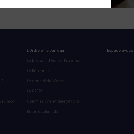
L’Ordre et le Barreau
Espace avoca
Le barreau d’Aix-en-Provence
Le Bâtonnier
 ?
Le conseil de l’Ordre
La CARPA
avec mon
Commissions et délégations
Rôles et plumitifs