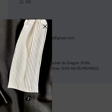
319
Contact
0617482736
margherita.mina@gmail.com
Localisation
Résidence Le Rocher du Dragon 26 Bis.
Avenue Henri Pontier 13100 AIX EN PROVENCE