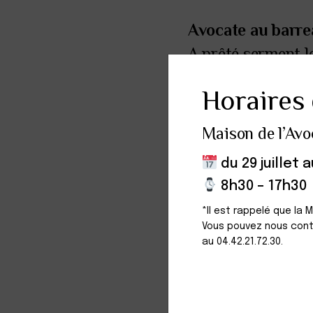
Avocate au barre
A prêté serment 
Horaires 
Maison de l’Avo
du 29 juillet 
8h30 – 17h30
*Il est rappelé que la 
Vous pouvez nous cont
LANGUES
au 04.42.21.72.30.
Français