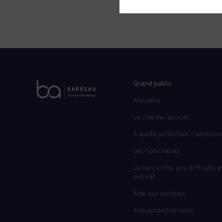
+
−
Grand public
Annuaire
Le rôle de l’avocat
À quelle juridiction s’adresser
Les honoraires
Je rencontre une difficulté 
avocat
Aide aux victimes
Aide juridictionnelle