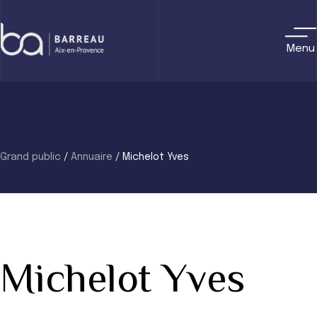
Skip
to
content
Menu
Grand public
/
Annuaire
/
Michelot Yves
Michelot Yves