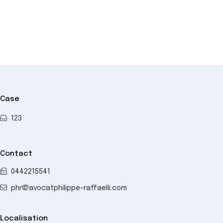
Case
123
Contact
0442215541
phr@avocatphilippe-raffaelli.com
Localisation