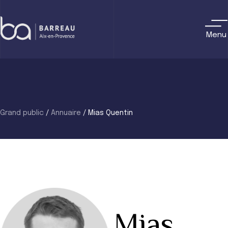
Skip
to
content
Menu
Grand public
/
Annuaire
/
Mias Quentin
Mias