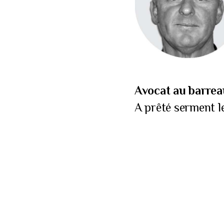
Avocat au barrea
A prêté serment l