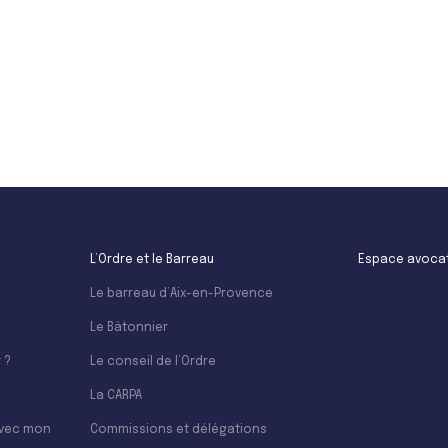
L’Ordre et le Barreau
Espace avoca
Le barreau d’Aix-en-Provence
Le Bâtonnier
 ?
Le conseil de l’Ordre
La CARPA
avec mon
Commissions et délégations