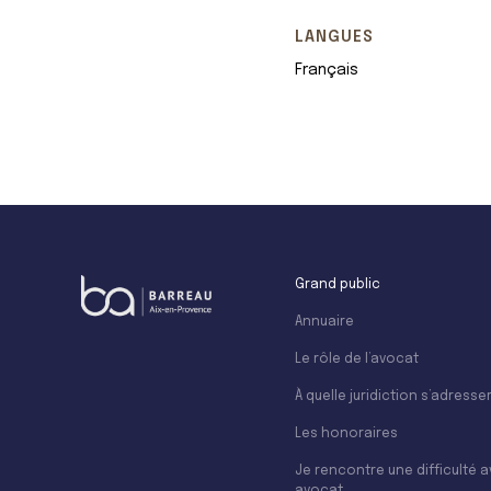
LANGUES
Français
Grand public
Annuaire
Le rôle de l’avocat
À quelle juridiction s’adresser
Les honoraires
Je rencontre une difficulté 