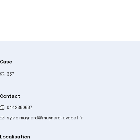
Case
357
Contact
0442380687
sylvie.maynard@maynard-avocat.fr
Localisation