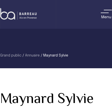
Skip
to
content
Menu
Grand public
/
Annuaire
/
Maynard Sylvie
Maynard Sylvie