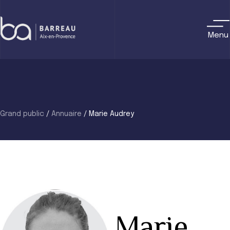
Skip
to
content
Menu
Grand public
/
Annuaire
/
Marie Audrey
Marie