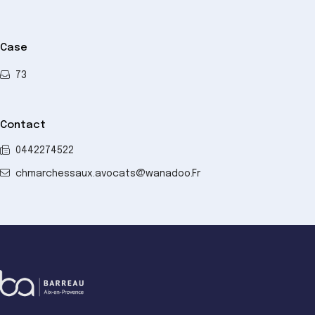
Case
73
Contact
0442274522
chmarchessaux.avocats@wanadoo.Fr