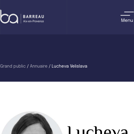
Skip
to
content
Menu
Grand public
/
Annuaire
/
Lucheva Velislava
Lucheva