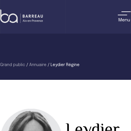
Skip
to
content
Menu
Grand public
/
Annuaire
/
Leydier Régine
Leydier