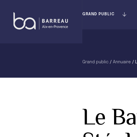
Skip
to
GRAND PUBLIC
content
Grand public
/
Annuaire
/
Le Ba