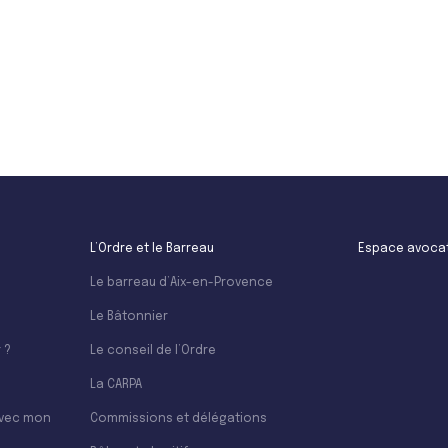
Leaflet
L’Ordre et le Barreau
Espace avoca
Le barreau d’Aix-en-Provence
Le Bâtonnier
 ?
Le conseil de l’Ordre
La CARPA
avec mon
Commissions et délégations