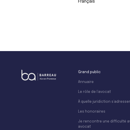
Français
+
−
Grand public
Annuaire
Le rôle de l’avocat
À quelle juridiction s’adresser
Les honoraires
Je rencontre une difficulté 
avocat