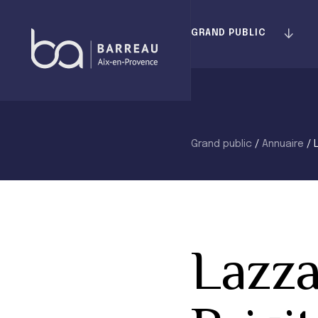
Skip
to
GRAND PUBLIC
content
Grand public
/
Annuaire
/
Lazza