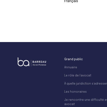
Français
+
−
Grand public
Annuaire
Le rôle de l’avocat
À quelle juridiction s’adresser
Les honoraires
Je rencontre une difficulté 
avocat