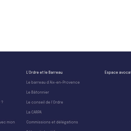
Leaflet
L’Ordre et le Barreau
Espace avoca
Le barreau d’Aix-en-Provence
Le Bâtonnier
 ?
Le conseil de l’Ordre
La CARPA
avec mon
Commissions et délégations