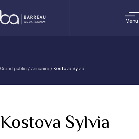
Skip
to
content
Menu
Grand public
/
Annuaire
/
Kostova Sylvia
Kostova Sylvia