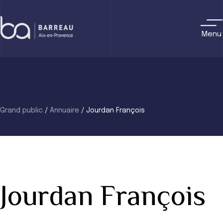
Skip
to
content
Menu
Grand public
/
Annuaire
/
Jourdan François
Jourdan François