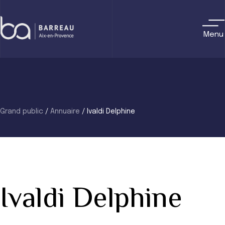
Skip
to
content
Menu
Grand public
/
Annuaire
/
Ivaldi Delphine
Ivaldi Delphine