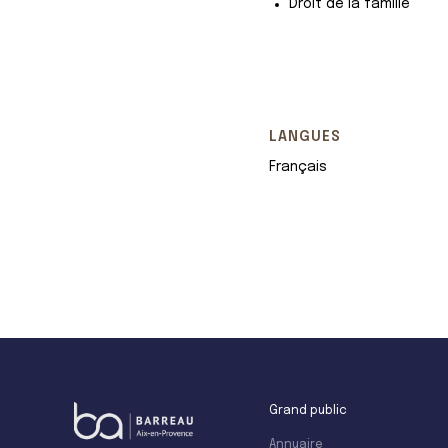
Droit de la famille
LANGUES
Français
+
−
Grand public
Annuaire