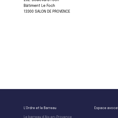
282. Boulevard Foch
Bâtiment Le Foch
13300 SALON DE PROVENCE
Leaflet
L’Ordre et le Barreau
Espace avoca
Le barreau d’Aix-en-Provence