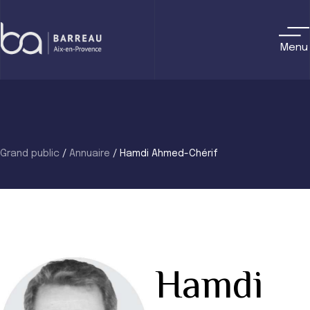
Skip
to
content
Menu
Grand public
/
Annuaire
/
Hamdi Ahmed-Chérif
Hamdi