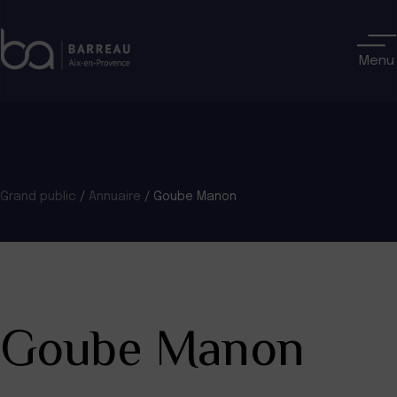
Skip
to
content
Menu
Grand public
/
Annuaire
/
Goube Manon
Goube Manon