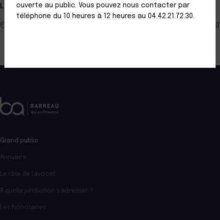
ouverte au public. Vous pouvez nous contacter par
Localisation
téléphone du 10 heures à 12 heures au 04.42.21.72.30.
Bât. Acticentre, Parc Actimart II 1140. Rue André Ampère 13290
AIX EN PROVENCE
Grand public
Annuaire
Le rôle de l’avocat
À quelle juridiction s’adresser ?
Les honoraires