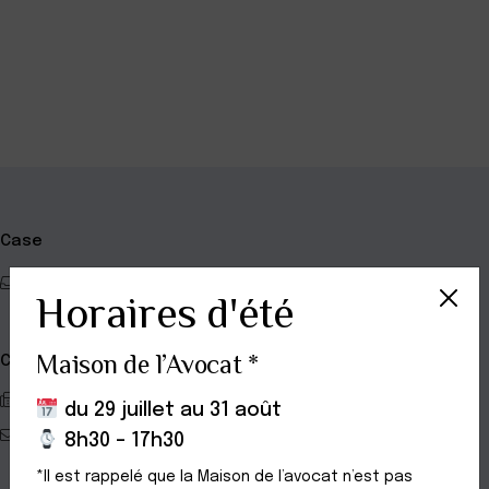
−
Case
381
Horaires d'été
Maison de l’Avocat *
Contact
0442277405
du 29 juillet au 31 août
manongoube.avocat@gmail.com
8h30 – 17h30
*Il est rappelé que la Maison de l’avocat n’est pas