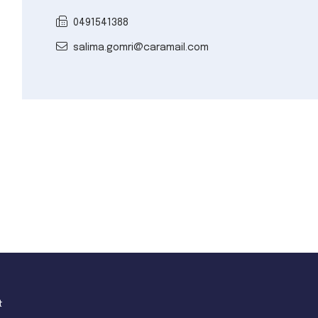
0491541388
salima.gomri@caramail.com
t