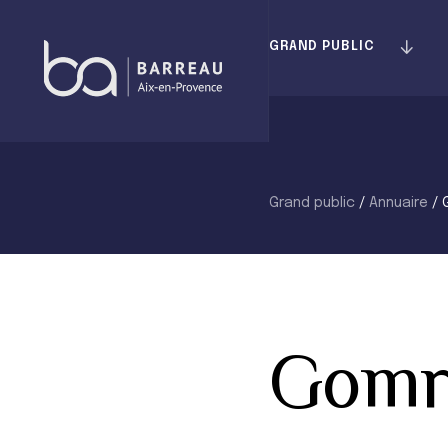
Skip
to
GRAND PUBLIC
content
Grand public
/
Annuaire
/
Gomr