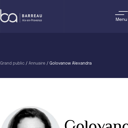
Skip
to
content
Menu
Grand public
/
Annuaire
/
Golovanow Alexandra
Golovan