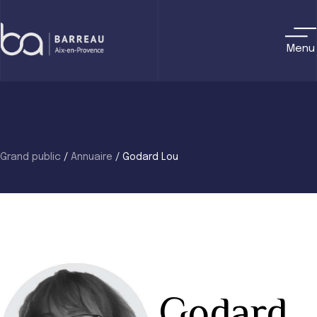
Skip
to
content
Menu
Grand public
/
Annuaire
/
Godard Lou
Godard