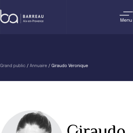
Skip
to
content
Menu
Grand public
/
Annuaire
/
Giraudo Véronique
Giraudo