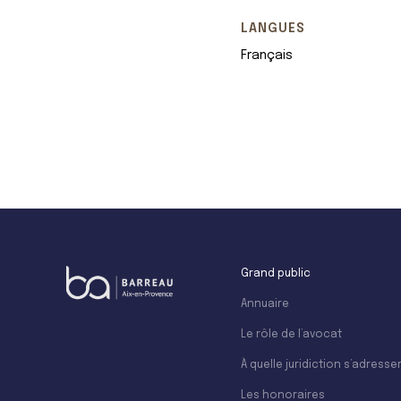
LANGUES
Français
+
−
Grand public
Annuaire
Le rôle de l’avocat
À quelle juridiction s’adresser
Les honoraires