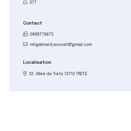
377
Contact
0688779673
mhgalmard.avocat@gmail.com
Localisation
32. Allée de Trets 13710 TRETS