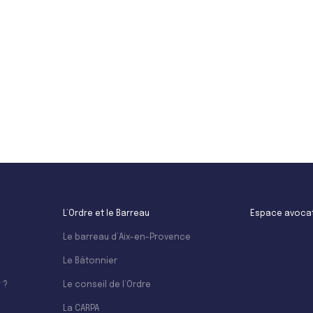
Leaflet
L’Ordre et le Barreau
Espace avoca
Le barreau d’Aix-en-Provence
Le Bâtonnier
 ?
Le conseil de l’Ordre
La CARPA