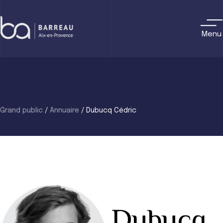
Skip
to
content
Menu
Grand public
/
Annuaire
/
Dubucq Cédric
Dubucq