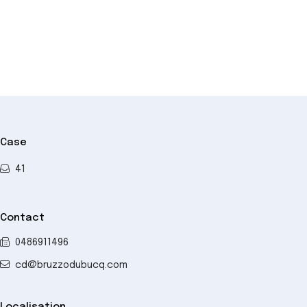
−
Case
41
Contact
0486911496
cd@bruzzodubucq.com