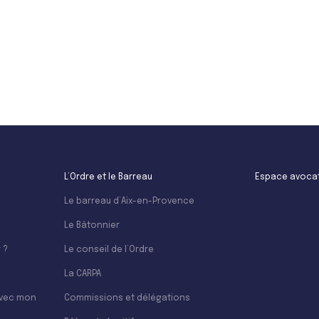
Leaflet
L’Ordre et le Barreau
Espace avoca
Le barreau d’Aix-en-Provence
Le Bâtonnier
 ?
Le conseil de l’Ordre
La CARPA
avec mon
Commissions et délégations