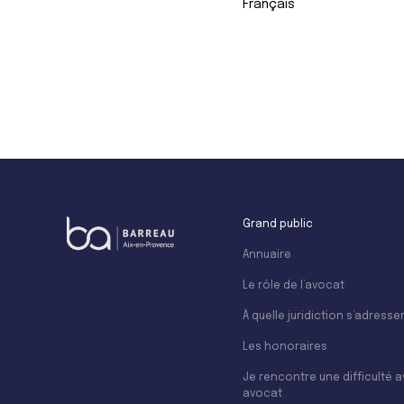
Français
+
−
Grand public
Annuaire
Le rôle de l’avocat
À quelle juridiction s’adresser
Les honoraires
Je rencontre une difficulté 
avocat