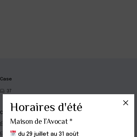
+
−
Case
37
Horaires d'été
Contact
Maison de l’Avocat *
0442384833
du 29 juillet au 31 août
avocat.mcd@gmail.com