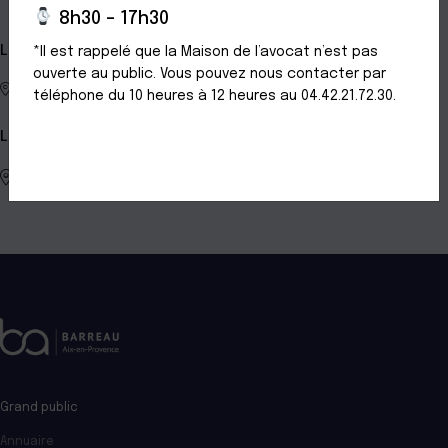
8h30 – 17h30
Localisation
*Il est rappelé que la Maison de l’avocat n’est pas
ouverte au public. Vous pouvez nous contacter par
4. Rue Anatole France 13100 AIX EN PROVENCE
téléphone du 10 heures à 12 heures au 04.42.21.72.30.
Localisation secondaire
500, Avenue du Général de Gaulle, 13270 FOS SUR MER, France
Grand public
Annuaire