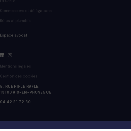
La CARPA
Commissions et délégations
Rôles et plumitifs
Espace avocat
Mentions légales
Gestion des cookies
5, RUE RIFLE RAFLE,
13100 AIX-EN-PROVENCE
04 42 21 72 30