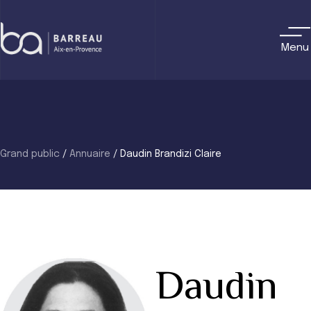
Skip
to
content
Menu
Grand public
/
Annuaire
/
Daudin Brandizi Claire
Daudin