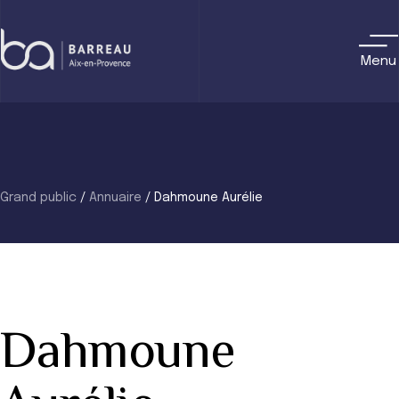
Skip
to
content
Menu
Grand public
/
Annuaire
/
Dahmoune Aurélie
Dahmoune