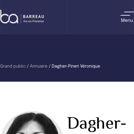
Skip
to
content
Menu
Grand public
/
Annuaire
/
Dagher-Pineri Véronique
Dagher-