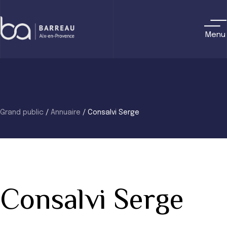
Skip
to
content
Menu
Grand public
/
Annuaire
/
Consalvi Serge
Consalvi Serge