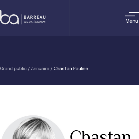
Skip
to
content
Menu
Grand public
/
Annuaire
/
Chastan Pauline
Chastan