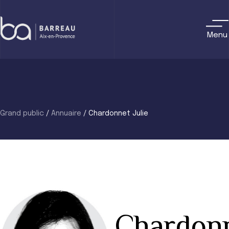
Skip
to
content
Menu
Grand public
/
Annuaire
/
Chardonnet Julie
Chardon