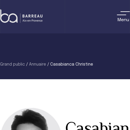
Skip
to
content
Menu
Grand public
/
Annuaire
/
Casabianca Christine
Casabian