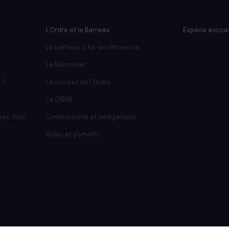
L’Ordre et le Barreau
Espace avoca
Le barreau d’Aix-en-Provence
Le Bâtonnier
 ?
Le conseil de l’Ordre
La CARPA
avec mon
Commissions et délégations
Rôles et plumitifs