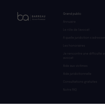
Grand public
Annuaire
Le rôle de l’avocat
À quelle juridiction s’adresser
Les honoraires
Je rencontre une difficulté 
avocat
Aide aux victimes
Aide juridictionnelle
Consultations gratuites
Notre FAQ