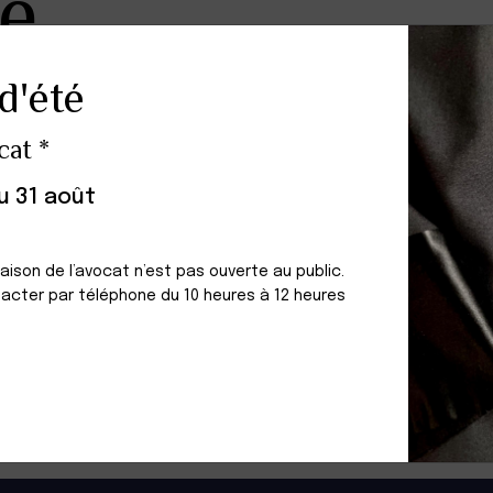
e
d'été
au d'Aix-en-Provence
cat *
e 19 décembre 1997
au 31 août
Maison de l’avocat n’est pas ouverte au public.
acter par téléphone du 10 heures à 12 heures