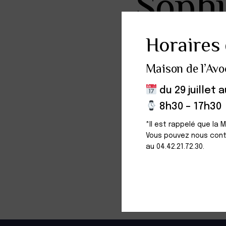
Sophi
Horaires 
Avocate au barre
Maison de l’Avo
A prêté serment l
du 29 juillet 
8h30 – 17h30
*Il est rappelé que la 
Vous pouvez nous cont
LANGUES
au 04.42.21.72.30.
Français