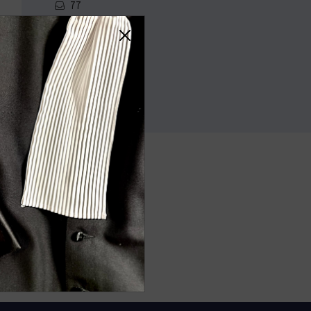
77
Contact
0442386021