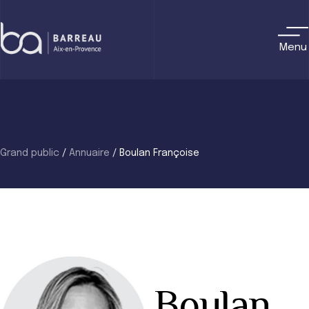
Skip
to
content
Menu
Grand public
/
Annuaire
/
Boulan Françoise
Boulan