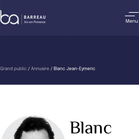
Skip
to
content
Menu
Grand public
/
Annuaire
/
Blanc Jean-Eymeric
Blanc