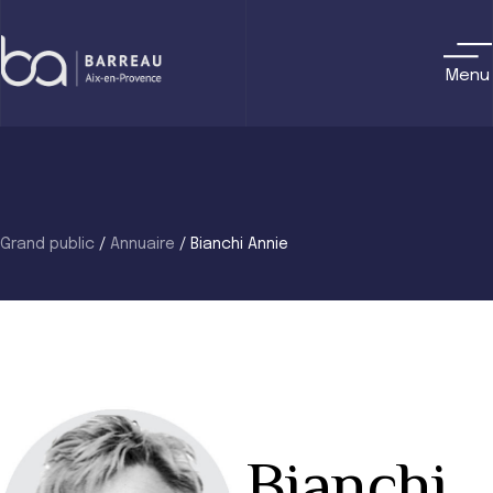
Skip
to
content
Menu
Grand public
/
Annuaire
/
Bianchi Annie
Bianchi